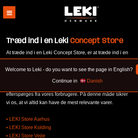
Træd ind i en Leki
Concept Store
At træde ind i en Leki Concept Store, er at træde ind i en
verden af mobiltilbehør. Visionen for vores Concept
Stores er, at de færreste skal kunne gå forgæves. Derfor
Welcome to Leki - do you want to see the page in English?
er netop denne kanal til vores forbrugere enormt vigtig, da
Continue in
Danish
det er en finger på pulsen i forhold til hvad der
efterspørges fra vores forbrugere. På denne måde sikrer
vi os, at vi altid kan have de mest relevante varer.
• LEKI Store Aarhus
• LEKI Store Kolding
• LEKI Store Vejle