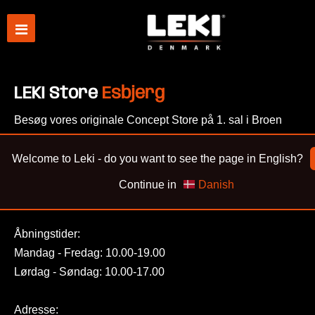
LEKI Store
Esbjerg
Besøg vores originale Concept Store på 1. sal i Broen
Shopping, og træd ind i en verden af mobiltilbehør.
Udover mobiltilbehør i særklasse til en pris der giver
Welcome to Leki - do you want to see the page in English?
mening, kan vores dygtige medarbejdere også montere
Continue in
Danish
beskyttelsesglas for dig.
Åbningstider:
Mandag - Fredag: 10.00-19.00
Lørdag - Søndag: 10.00-17.00
Adresse: